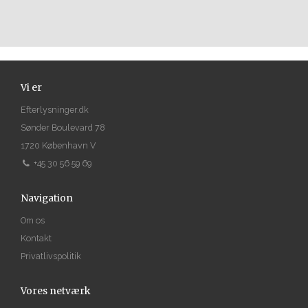
Vi er
Efterlysninger.dk
Sønder Boulevard 78
1720 København V
+45 30 56 59 69
Navigation
Om os
Kontakt
Privatlivspolitik
Vores netværk