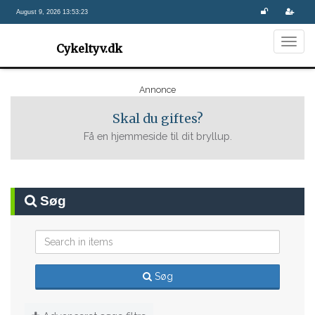
August 9, 2026 13:53:23
Togg
Cykeltyv.dk
navig
Annonce
Skal du giftes?
Få en hjemmeside til dit bryllup.
Søg
Søg