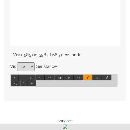
Viser 585 ud 598 af 665 genstande
Vis
Genstande
40
41
42
43
44
45
46
47
48
49
Annonce