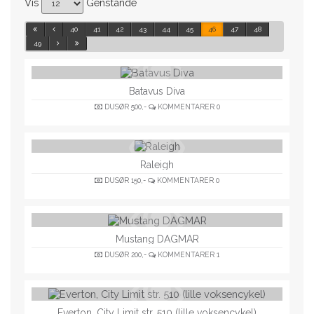
Vis
Genstande
40
41
42
43
44
45
46
47
48
49
Batavus Diva
DUSØR
500,-
KOMMENTARER
0
Raleigh
DUSØR
150,-
KOMMENTARER
0
Mustang DAGMAR
DUSØR
200,-
KOMMENTARER
1
Everton, City Limit str. 510 (lille voksencykel)