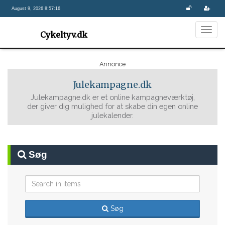
August 9, 2026 8:57:16
Togg
Cykeltyv.dk
navig
Annonce
Julekampagne.dk
Julekampagne.dk er et online kampagneværktøj,
der giver dig mulighed for at skabe din egen online
julekalender.
Søg
Søg