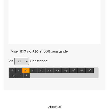
Viser 507 ud 520 af 665 genstande
Vis
Genstande
40
41
42
43
44
45
46
47
48
49
Annonce