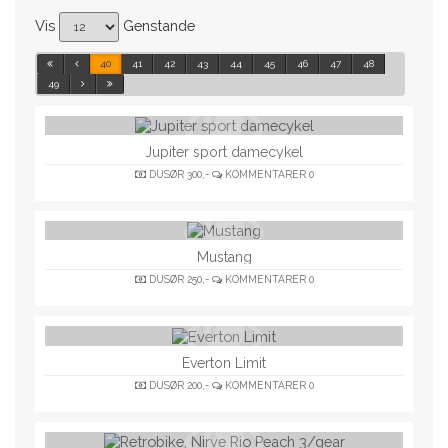
Vis
Genstande
40
41
42
43
44
45
46
47
48
49
Jupiter sport damecykel
DUSØR
300,-
KOMMENTARER
0
Mustang
DUSØR
250,-
KOMMENTARER
0
Everton Limit
DUSØR
200,-
KOMMENTARER
0