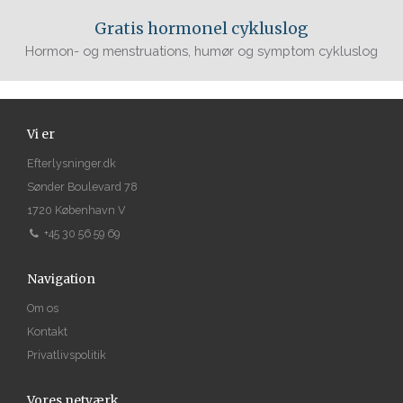
Gratis hormonel cykluslog
Hormon- og menstruations, humør og symptom cykluslog
Vi er
Efterlysninger.dk
Sønder Boulevard 78
1720 København V
+45 30 56 59 69
Navigation
Om os
Kontakt
Privatlivspolitik
Vores netværk