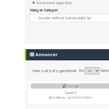
Advanceret søge filtre
Vælg en kategori
Annoncer
Vis
Gens
Viser 1 ud 9 af 9 genstande
Giantco
DUSØR
500,-
KOMMENTARER
0