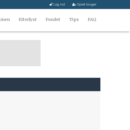
Log ind
Opret bruger
mmen
Efterlyst
Fundet
Tips
FAQ