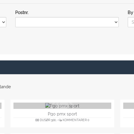
Postnr.
By
tande
Pgo pmx sport
DUSØR
500,-
KOMMENTARER
0