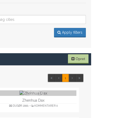
Apply filters
Opret
1
Zhenhua Dax
DUSØR
2000,-
KOMMENTARER
0