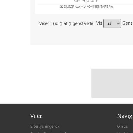
CPI Popcorn
DUSØR
500,-
KOMMENTARER
0
Vis
Gens
Viser 1 ud 9 af 9 genstande
Vi er
Navig
Efterlysninger.dk
Om os