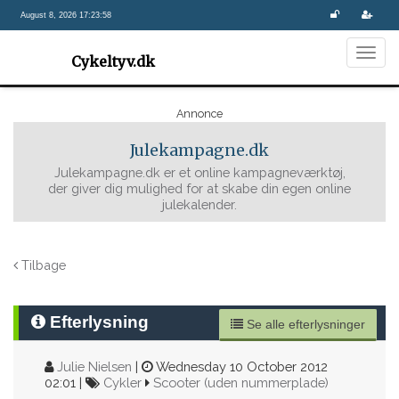
August 8, 2026 17:23:58
Togg
Cykeltyv.dk
navig
Annonce
Julekampagne.dk
Julekampagne.dk er et online kampagneværktøj,
der giver dig mulighed for at skabe din egen online
julekalender.
Tilbage
Efterlysning
Se alle efterlysninger
Julie Nielsen
|
Wednesday 10 October 2012
02:01 |
Cykler
Scooter (uden nummerplade)