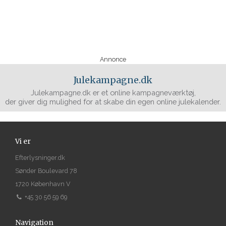
Annonce
Julekampagne.dk
Julekampagne.dk er et online kampagneværktøj,
der giver dig mulighed for at skabe din egen online julekalender.
Vi er
Efterlysninger.dk
Sønder Boulevard 78
1720 København V
+45 30 56 59 69
Navigation