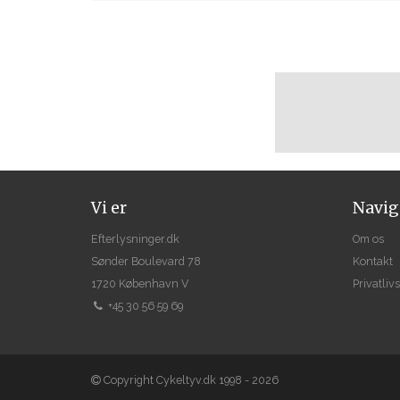
Vi er
Navig
Efterlysninger.dk
Om os
Sønder Boulevard 78
Kontakt
1720 København V
Privatlivs
+45 30 56 59 69
Copyright Cykeltyv.dk 1998 - 2026