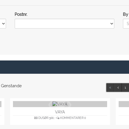
Postnr.
By
Genstande
1
VAYA
DUSØR
500,-
KOMMENTARER
0