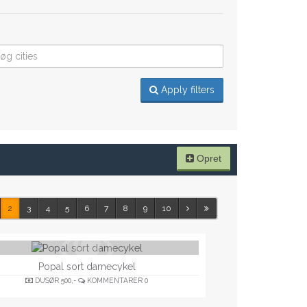
Apply filters
Opret
2
3
4
5
6
7
8
9
10
Popal sort damecykel
DUSØR
500,-
KOMMENTARER
0