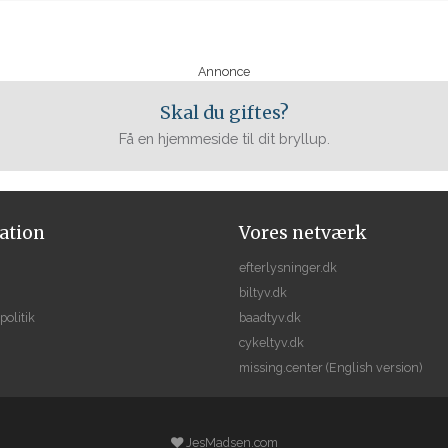
Annonce
Skal du giftes?
Få en hjemmeside til dit bryllup.
ation
Vores netværk
efterlysninger.dk
biltyv.dk
politik
baadtyv.dk
cykeltyv.dk
missing.center
(English version)
JesMadsen.com