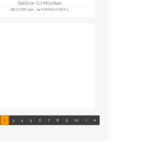
Babboe Go Mountain
DUSØR
1000,-
KOMMENTARER
0
2
3
4
5
6
7
8
9
10