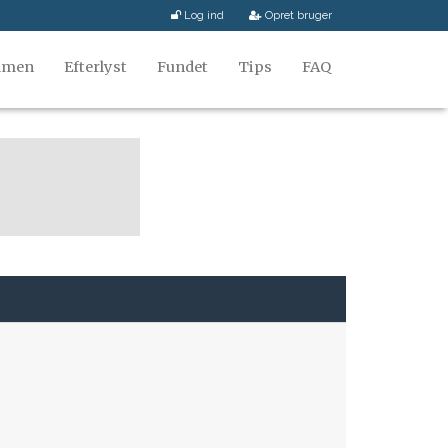
Log ind
Opret bruger
mmen
Efterlyst
Fundet
Tips
FAQ