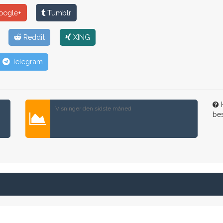
ogle+
Tumblr
Reddit
XING
Telegram
H
Visninger den sidste måned
be