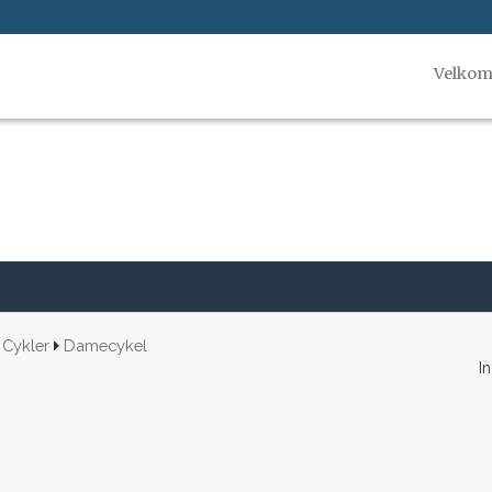
Velko
Cykler
Damecykel
In