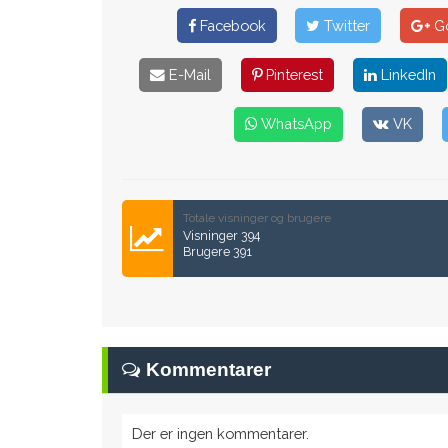
Facebook
Twitter
Go
E-Mail
Pinterest
LinkedIn
WhatsApp
VK
Totale visninger og brugere
Visninger 394
Brugere 391
Kommentarer
Der er ingen kommentarer.