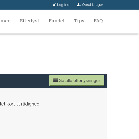
Log ind
Opret bruger
mmen
Efterlyst
Fundet
Tips
FAQ
Se alle efterlysninger
tet kort til rådighed.