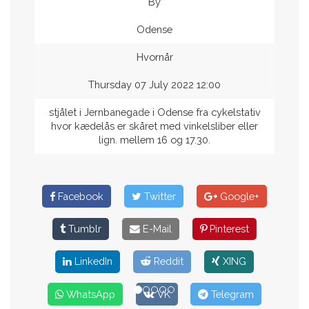
By
Odense
Hvornår
Thursday 07 July 2022 12:00
stjålet i Jernbanegade i Odense fra cykelstativ
hvor kædelås er skåret med vinkelsliber eller
lign. mellem 16 og 17.30.
Facebook
Twitter
Google+
Tumblr
E-Mail
Pinterest
LinkedIn
Reddit
XING
WhatsApp
VK
Telegram