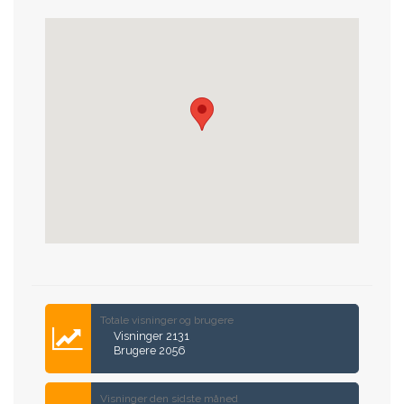
Forrige
Næste
Totale visninger og brugere
Visninger 2131
Brugere 2056
Visninger den sidste måned