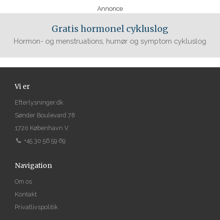
Annonce
Gratis hormonel cykluslog
Hormon- og menstruations, humør og symptom cykluslog
Vi er
Efterlysninger.dk
Sønder Boulevard 78
1720 København V
+45 30 56 59 69
Navigation
Om os
Kontakt
Privatlivspolitik