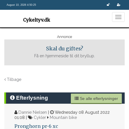
August 10, 2026 4:50:25
Togg
Cykeltyv.dk
navig
Annonce
Skal du giftes?
Få en hjemmeside til dit bryllup.
Tilbage
Efterlysning
Se alle efterlysninger
Dannie Nielsen
|
Wednesday 08 August 2022
01:08 |
Cykler
Mountain bike
Pronghorn pr-6 xc