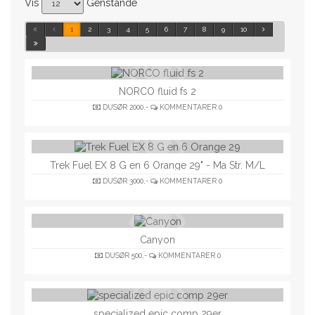
Vis
Genstande
1
2
3
4
5
6
7
8
9
10
NORCO fluid fs 2
DUSØR
2000,-
KOMMENTARER
0
Trek Fuel EX 8 G en 6 Orange 29" - Ma Str. M/L
DUSØR
3000,-
KOMMENTARER
0
Canyon
DUSØR
500,-
KOMMENTARER
0
specialized epic comp 29er