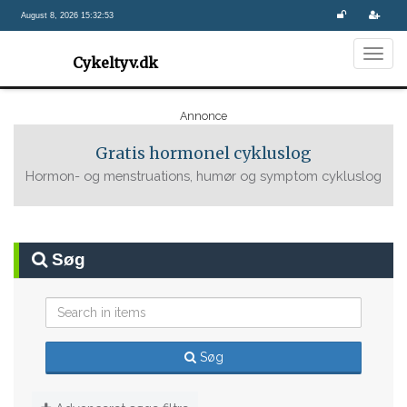
August 8, 2026 15:32:53
Togg
Cykeltyv.dk
navig
Annonce
Gratis hormonel cykluslog
Hormon- og menstruations, humør og symptom cykluslog
Søg
Søg