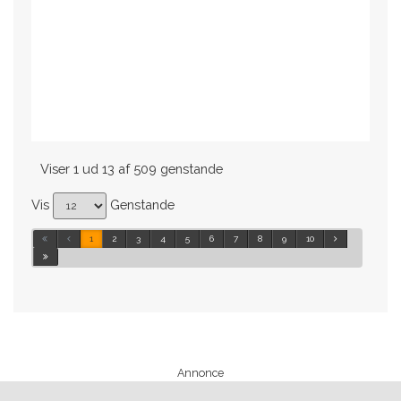
Viser 1 ud 13 af 509 genstande
Vis
Genstande
1
2
3
4
5
6
7
8
9
10
Annonce