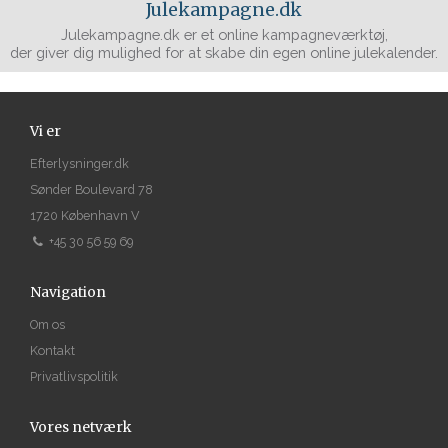
Julekampagne.dk
Julekampagne.dk er et online kampagneværktøj,
der giver dig mulighed for at skabe din egen online julekalender.
Vi er
Efterlysninger.dk
Sønder Boulevard 78
1720 København V
+45 30 56 59 69
Navigation
Om os
Kontakt
Privatlivspolitik
Vores netværk