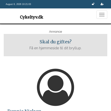
August 6, 2026 10:21:03
Togg
Cykeltyv.dk
navig
Annonce
Skal du giftes?
Få en hjemmeside til dit bryllup.