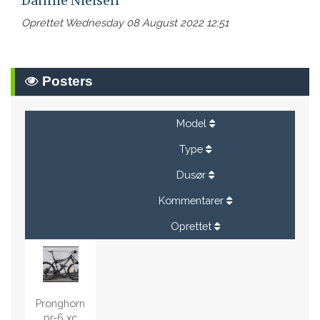
Dannie Nielsen
Oprettet Wednesday 08 August 2022 12:51
Posters
Model
Type
Dusør
Kommentarer
Oprettet
Pronghorn
pr-6 xc