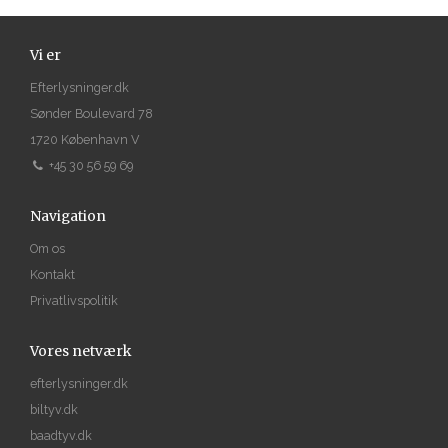
Vi er
Efterlysninger.dk
Sønder Boulevard 78
1720 København V
+45 30 56 59 69
Navigation
Om os
Kontakt
Privatlivspolitik
Vores netværk
efterlysninger.dk
biltyv.dk
baadtyv.dk