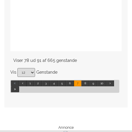
Viser 78 ud 91 af 665 genstande
Vis
Genstande
1
2
3
4
5
6
7
8
9
10
Annonce