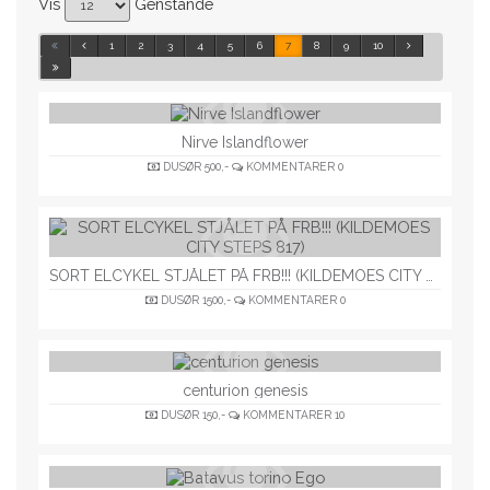
Vis
Genstande
1
2
3
4
5
6
7
8
9
10
Nirve Islandflower
DUSØR
500,-
KOMMENTARER
0
SORT ELCYKEL STJÅLET PÅ FRB!!! (KILDEMOES CITY STEPS 817)
DUSØR
1500,-
KOMMENTARER
0
centurion genesis
DUSØR
150,-
KOMMENTARER
10