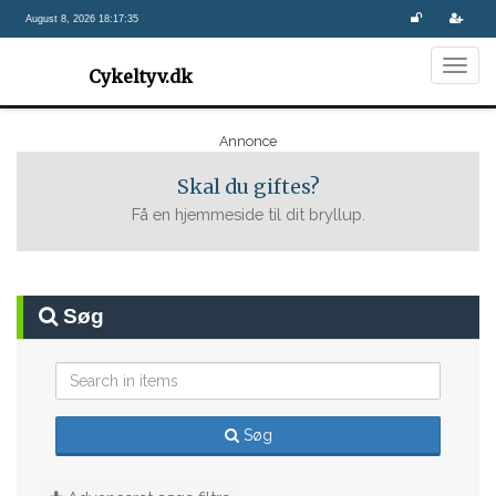
August 8, 2026 18:17:35
Togg
Cykeltyv.dk
navig
Annonce
Skal du giftes?
Få en hjemmeside til dit bryllup.
Søg
Søg