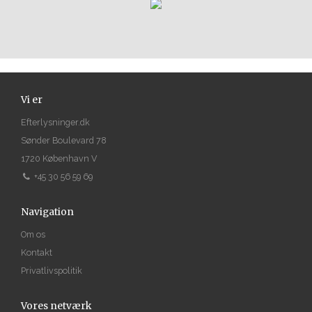
Vi er
Efterlysninger.dk
Sønder Boulevard 78
1720 København V
+45 30 56 59 69
Navigation
Om os
Kontakt
Privatlivspolitik
Vores netværk