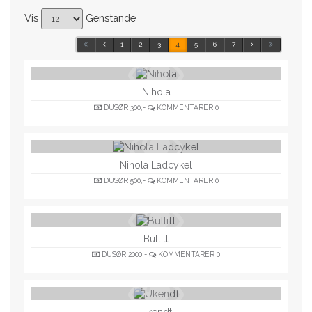
Vis
Genstande
1
2
3
4
5
6
7
Nihola
DUSØR
300,-
KOMMENTARER
0
Nihola Ladcykel
DUSØR
500,-
KOMMENTARER
0
Bullitt
DUSØR
2000,-
KOMMENTARER
0
Ukendt