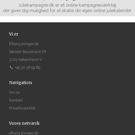
Julekampagne.dk er et online kampagneværktøj,
der giver dig mulighed for at skabe din egen online julekalender.
Vi er
Efterlysninger.dk
Sønder Boulevard 78
1720 København V
+45 30 56 59 69
Navigation
Om os
Kontakt
Privatlivspolitik
Vores netværk
efterlysninger.dk