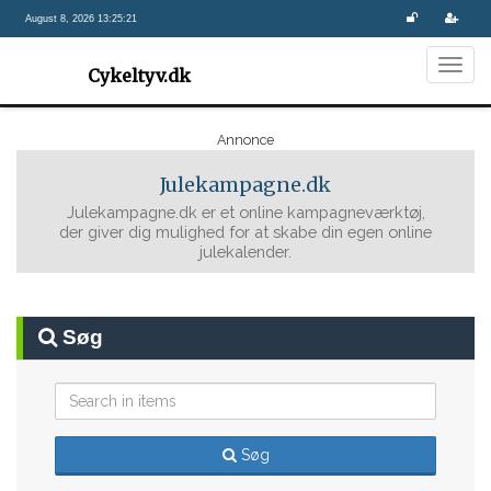
August 8, 2026 13:25:22
Togg
Cykeltyv.dk
navig
Annonce
Julekampagne.dk
Julekampagne.dk er et online kampagneværktøj,
der giver dig mulighed for at skabe din egen online
julekalender.
Søg
Søg