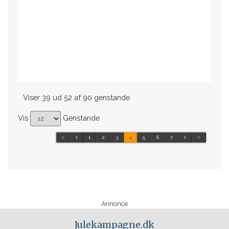
Viser 39 ud 52 af 90 genstande
Vis
Genstande
1
2
3
4
5
6
7
Annonce
Julekampagne.dk