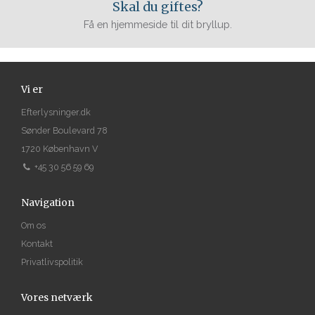
Skal du giftes?
Få en hjemmeside til dit bryllup.
Vi er
Efterlysninger.dk
Sønder Boulevard 78
1720 København V
+45 30 56 59 69
Navigation
Om os
Kontakt
Privatlivspolitik
Vores netværk