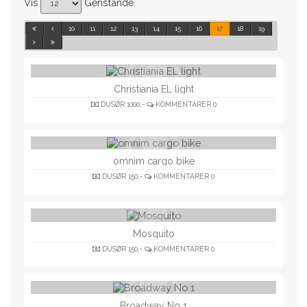
Vis
Genstande
10
11
12
13
14
15
16
17
18
19
Christiania EL light
DUSØR
1000,-
KOMMENTARER
0
omnim cargo bike
DUSØR
150,-
KOMMENTARER
0
Mosquito
DUSØR
150,-
KOMMENTARER
0
Broadway No 1