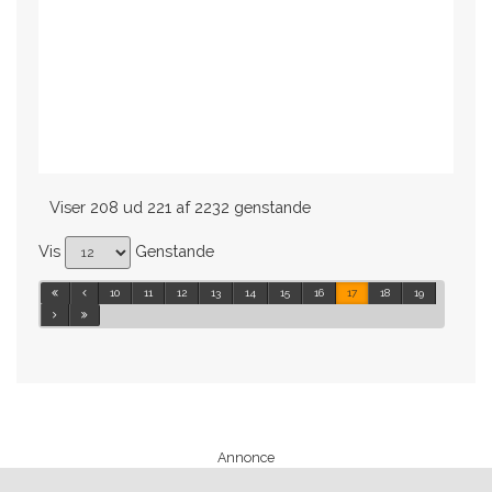
Viser 208 ud 221 af 2232 genstande
Vis
Genstande
10
11
12
13
14
15
16
17
18
19
Annonce