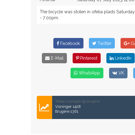
The bicycle was stolen in ofelia plads Saturda
- 7:00pm.
Facebook
Twitter
Go
E-Mail
Pinterest
LinkedIn
WhatsApp
VK
Totale visninger og brugere
Visninger 1428
Brugere 1361