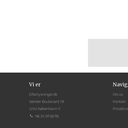
Vi er
Navig
Efterlysninger.dk
Om os
Sønder Boulevard 78
Kontakt
1720 København V
Privatlivs
+45 30 56 59 69