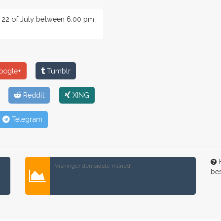
y 22 of July between 6:00 pm
ogle+
Tumblr
Reddit
XING
Telegram
H
Visninger den sidste måned
be