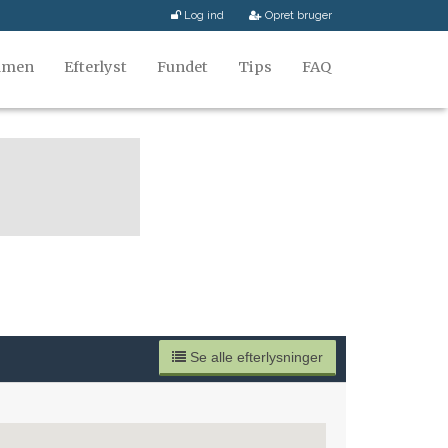
Log ind
Opret bruger
mmen
Efterlyst
Fundet
Tips
FAQ
Se alle efterlysninger