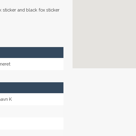
 sticker and black fox sticker
meret
havn K