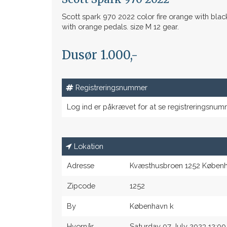
Scott spark 970 2022 color fire orange with black
with orange pedals. size M 12 gear.
Dusør 1.000,-
Registreringsnummer
Log ind er påkrævet for at se registreringsnum
Lokation
Adresse
Kvæsthusbroen 1252 Køben
Zipcode
1252
By
København k
Hvornår
Saturday 07 July 2023 12:00