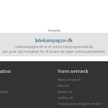
Annonce
Julekampagne.dk
Julekampagne.dk er et online kampagneværktøj,
der giver dig mulighed for at skabe din egen online julekalender.
ation
Vores netværk
efterlysninger.dk
biltyv.dk
politik
baadtyv.dk
cykeltyv.dk
missing.center
(English version)