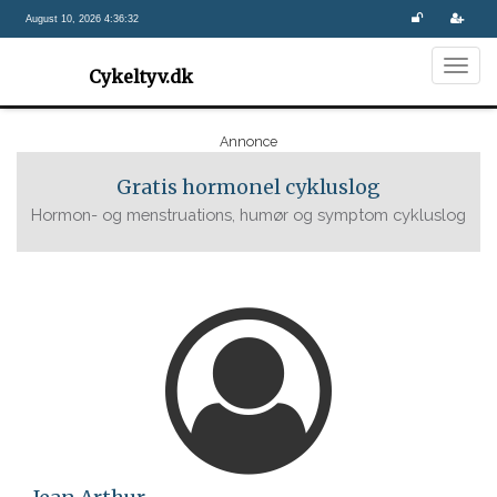
August 10, 2026 4:36:32
Togg
Cykeltyv.dk
navig
Annonce
Gratis hormonel cykluslog
Hormon- og menstruations, humør og symptom cykluslog