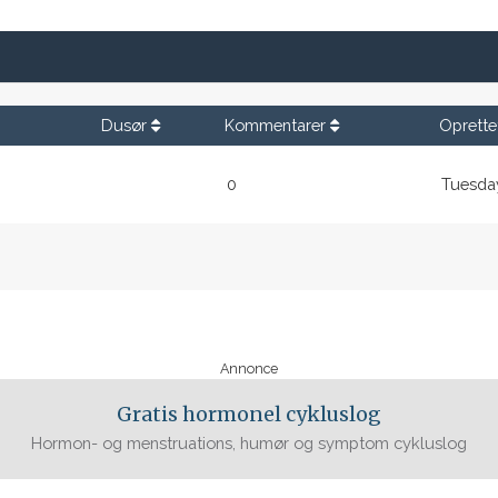
Dusør
Kommentarer
Oprette
0
Tuesday
Annonce
Gratis hormonel cykluslog
Hormon- og menstruations, humør og symptom cykluslog