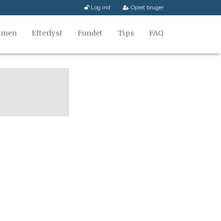
Log ind
Opret bruger
mmen
Efterlyst
Fundet
Tips
FAQ