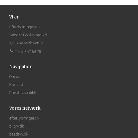
Vi er
Efterlysninger.dk
Sønder Boulevard 78
1720 København V
+45 30 56 59 69
Navigation
Om os
Kontakt
Privatlivspolitik
Vores netværk
efterlysninger.dk
biltyv.dk
baadtyv.dk