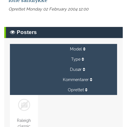
lone sandlykke
Oprettet Monday 02 February 2004 12:00
Posters
Model
Type
Dusør
Kommentarer
Oprettet
Raleigh
classic