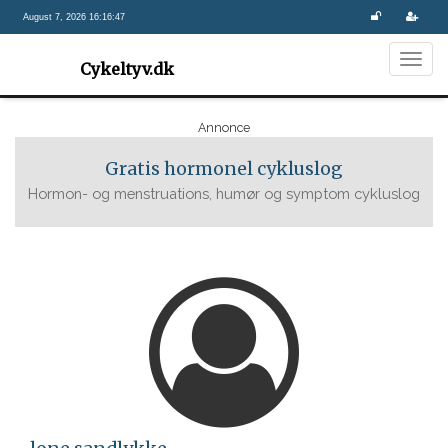
August 7, 2026 16:16:47
Togg
Cykeltyv.dk
navig
Annonce
Gratis hormonel cykluslog
Hormon- og menstruations, humør og symptom cykluslog