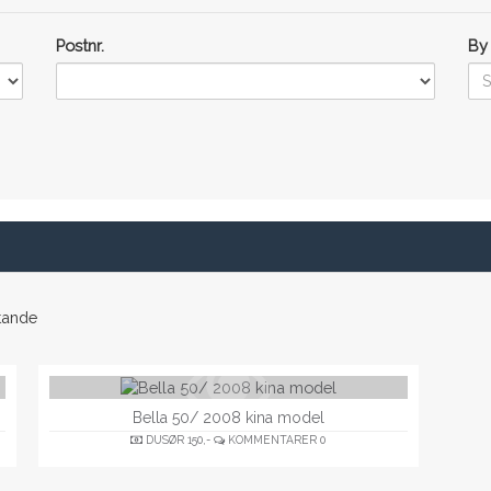
Postnr.
By
tande
Bella 50/ 2008 kina model
DUSØR
150,-
KOMMENTARER
0