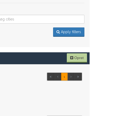
Apply filters
Opret
1