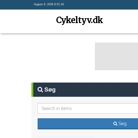
August 9, 2026 8:51:19
Cykeltyv.dk
Søg
Søg