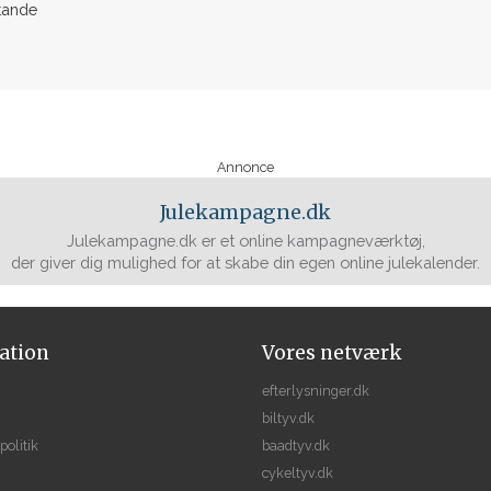
tande
Annonce
Julekampagne.dk
Julekampagne.dk er et online kampagneværktøj,
der giver dig mulighed for at skabe din egen online julekalender.
ation
Vores netværk
efterlysninger.dk
biltyv.dk
politik
baadtyv.dk
cykeltyv.dk