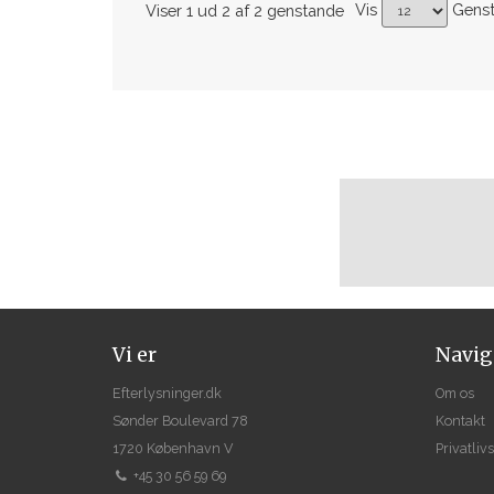
Vis
Gens
Viser 1 ud 2 af 2 genstande
Vi er
Navig
Efterlysninger.dk
Om os
Sønder Boulevard 78
Kontakt
1720 København V
Privatlivs
+45 30 56 59 69