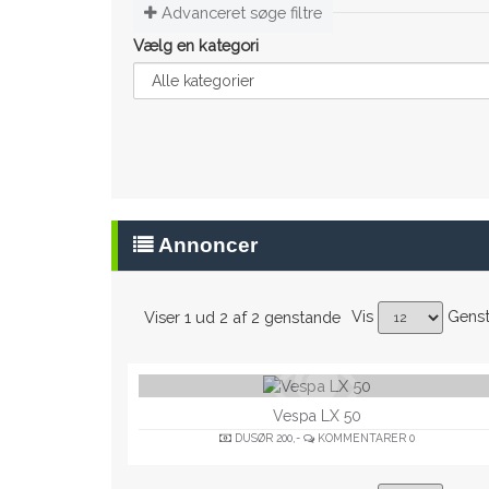
Advanceret søge filtre
Vælg en kategori
Annoncer
Vis
Gens
Viser 1 ud 2 af 2 genstande
Vespa LX 50
DUSØR
200,-
KOMMENTARER
0