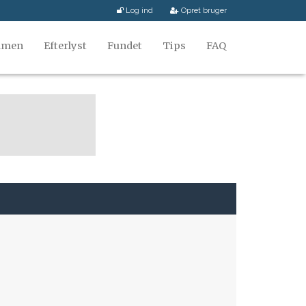
Log ind
Opret bruger
mmen
Efterlyst
Fundet
Tips
FAQ