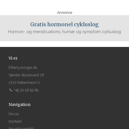
Annonce
Gratis hormonel cykluslog
Hormon- og menstruations, humør og symptom cykluslog
Vi er
Efterlysninger.dk
Sønder Boulevard 78
1720 København V
+45 30 56 59 69
Navigation
Om os
Kontakt
Privatlivspolitik