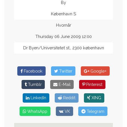
By
København S
Hvornår
Thursday 06 June 2009 12:00
Dr Byen/Universitetet st., 2300 københavn
Facebook
Twitter
Google+
Tumblr
E-Mail
Pinterest
LinkedIn
Reddit
XING
WhatsApp
VK
Telegram