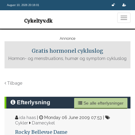
August 10, 2026 20:16:01
Togg
Cykeltyv.dk
navig
Annonce
Gratis hormonel cykluslog
Hormon- og menstruations, humør og symptom cykluslog
Tilbage
Efterlysning
Se alle efterlysninger
ida haas
|
Monday 06 June 2009 07:53 |
Cykler
Damecykel
Rocky Bellevue Dame