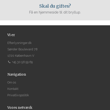
Skal du giftes?
Få en hjemmeside til dit bryllup.
Vi er
Efterlysninger.dk
Sønder Boulevard 78
1720 København V
+45 30 56 59 69
Navigation
Om os
Kontakt
Privatlivspolitik
Vores netværk