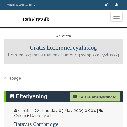
August 9, 2026 11:58:42
Togg
Cykeltyv.dk
navig
Annonce
Gratis hormonel cykluslog
Hormon- og menstruations, humør og symptom cykluslog
Tilbage
Efterlysning
Se alle efterlysninger
camilla
|
Thursday 05 May 2009 08:04 |
Cykler
Damecykel
Batavus Cambridge