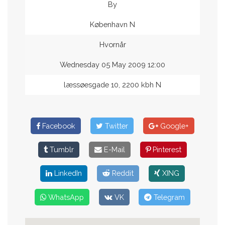
By
København N
Hvornår
Wednesday 05 May 2009 12:00
læssøesgade 10, 2200 kbh N
Facebook
Twitter
Google+
Tumblr
E-Mail
Pinterest
LinkedIn
Reddit
XING
WhatsApp
VK
Telegram