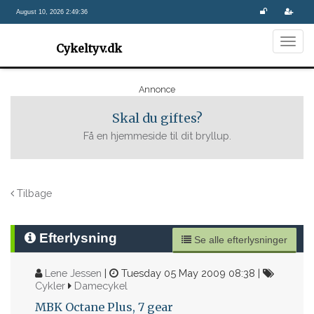
August 10, 2026 2:49:37
Togg
Cykeltyv.dk
navig
Annonce
Skal du giftes?
Få en hjemmeside til dit bryllup.
Tilbage
Efterlysning
Se alle efterlysninger
Lene Jessen
|
Tuesday 05 May 2009 08:38 |
Cykler
Damecykel
MBK Octane Plus, 7 gear