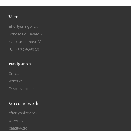
Vi er
Efterlysninger.dk
Sønder Boulevard 78
1720 København V
+45 30 56 59 69
Navigation
Om os
Kontakt
Privatlivspolitik
Vores netværk
efterlysninger.dk
biltyv.dk
baadtyv.dk