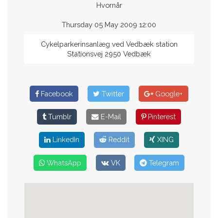
Hvornår
Thursday 05 May 2009 12:00
Cykelparkerinsanlæg ved Vedbæk station
Stationsvej 2950 Vedbæk
Facebook
Twitter
Google+
Tumblr
E-Mail
Pinterest
LinkedIn
Reddit
XING
WhatsApp
VK
Telegram