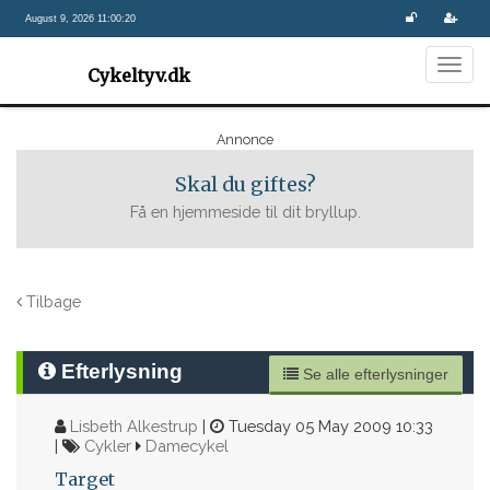
August 9, 2026 11:00:20
Togg
Cykeltyv.dk
navig
Annonce
Skal du giftes?
Få en hjemmeside til dit bryllup.
Tilbage
Efterlysning
Se alle efterlysninger
Lisbeth Alkestrup
|
Tuesday 05 May 2009 10:33
|
Cykler
Damecykel
Target