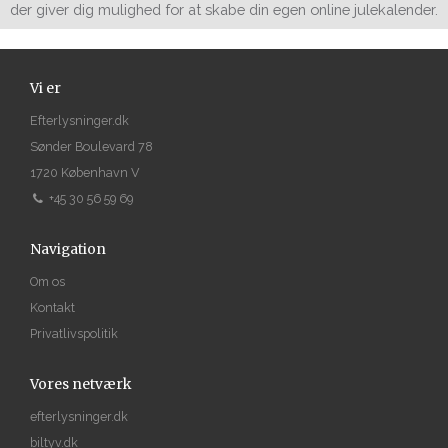
der giver dig mulighed for at skabe din egen online julekalender.
Vi er
Efterlysninger.dk
Sønder Boulevard 78
1720 København V
+45 30 56 59 69
Navigation
Om os
Kontakt
Privatlivspolitik
Vores netværk
efterlysninger.dk
biltyv.dk