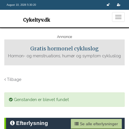
August 10, 2026 5:30:20
Togg
Cykeltyv.dk
navig
Annonce
Gratis hormonel cykluslog
Hormon- og menstruations, humør og symptom cykluslog
Tilbage
Genstanden er blevet fundet
Efterlysning
Se alle efterlysninger