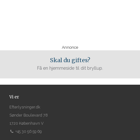
Annonce
Skal du giftes?
Få en hjemmeside til dit bryllup.
Vi er
Efterlysninger.dk
Sønder Boulevard 78
1720 København V
+45 30 56 59 69