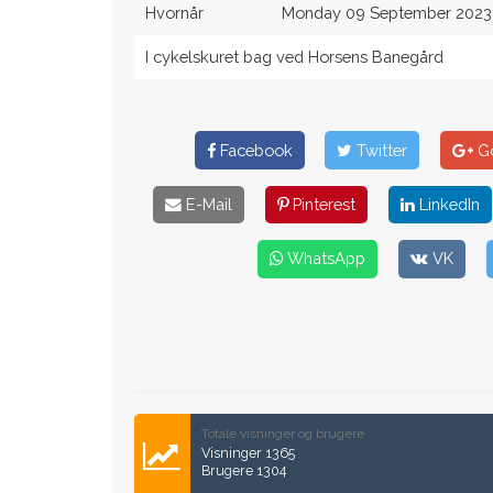
Hvornår
Monday 09 September 2023 
I cykelskuret bag ved Horsens Banegård
Facebook
Twitter
Go
E-Mail
Pinterest
LinkedIn
WhatsApp
VK
Totale visninger og brugere
Visninger 1365
Brugere 1304