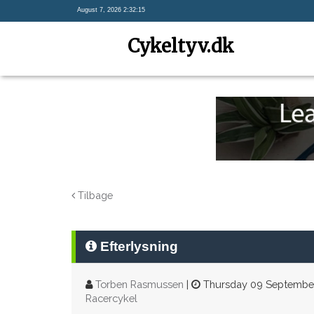
August 7, 2026 2:32:16
Cykeltyv.dk
Tilbage
Efterlysning
Torben Rasmussen
|
Thursday 09 September 
Racercykel