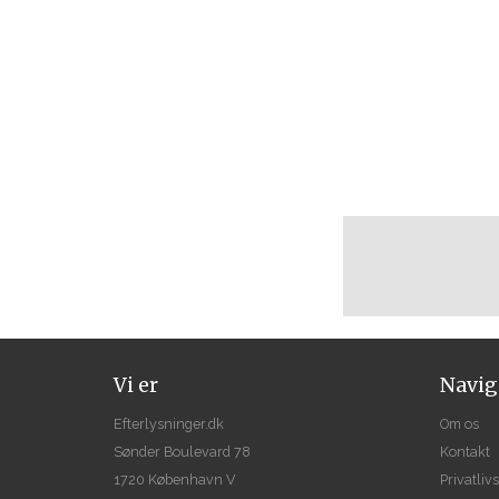
Vi er
Navig
Efterlysninger.dk
Om os
Sønder Boulevard 78
Kontakt
1720 København V
Privatlivs