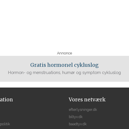
Annonce
Gratis hormonel cykluslog
Hormon- og menstruations, humør og symptom cykluslog
ation
Vores netværk
efterlysninger.dk
biltyv.dk
politik
baadtyv.dk