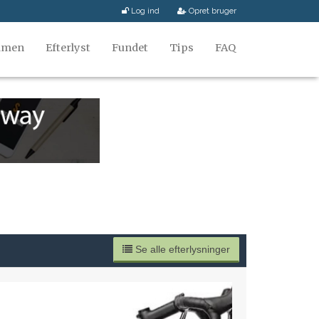
Log ind
Opret bruger
mmen
Efterlyst
Fundet
Tips
FAQ
Se alle efterlysninger