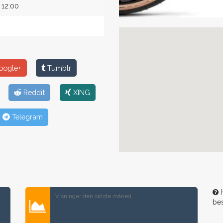
12:00
ogle+
Tumblr
Reddit
XING
Telegram
H
Visninger den sidste måned
be