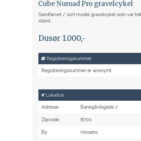
Cube Nuroad Pro gravelcykel
Sandfarvet / sort model gravelcykel som var hel
stand.
Dusør 1.000,-
Registreringsnummer
Registreringsnummer er anonymt
Lokation
Adresse
Banegårdsgade 7
Zipcode
8700
By
Horsens