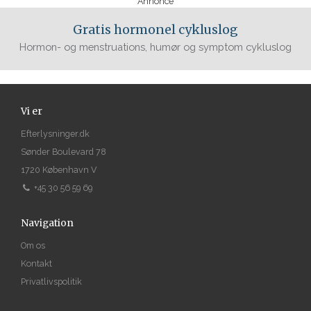
Annonce
Gratis hormonel cykluslog
Hormon- og menstruations, humør og symptom cykluslog
Vi er
Efterlysninger.dk
Sønder Boulevard 78
1720 København V
+45 30 56 59 69
Navigation
Om os
Kontakt
Privatlivspolitik