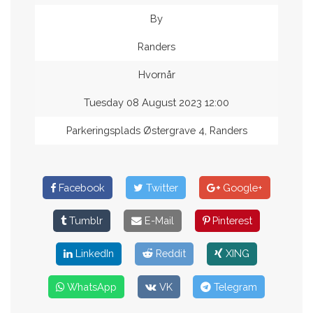
By
Randers
Hvornår
Tuesday 08 August 2023 12:00
Parkeringsplads Østergrave 4, Randers
Facebook
Twitter
Google+
Tumblr
E-Mail
Pinterest
LinkedIn
Reddit
XING
WhatsApp
VK
Telegram