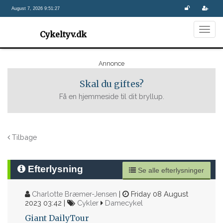
August 7, 2026 9:51:27
Togg
Cykeltyv.dk
navig
Annonce
Skal du giftes?
Få en hjemmeside til dit bryllup.
Tilbage
Efterlysning
Se alle efterlysninger
Charlotte Bræmer-Jensen
|
Friday 08 August
2023 03:42 |
Cykler
Damecykel
Giant DailyTour