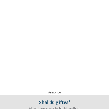
Annonce
Skal du giftes?
Få en hjemmeside til dit bryllup.