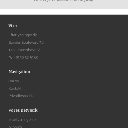
Vi er
Efterlysninger.dk
Sønder Boulevard 78
1720 København V
+45 30 56 59 69
Navigation
Om os
Kontakt
Privatlivspolitik
Vores netværk
efterlysninger.dk
biltyv.dk