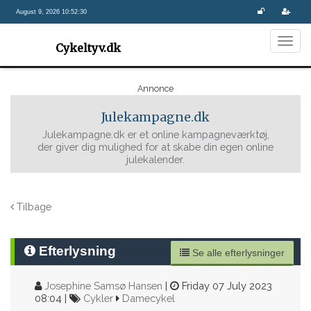
August 9, 2026 10:52:30
Togg
Cykeltyv.dk
navig
Annonce
Julekampagne.dk
Julekampagne.dk er et online kampagneværktøj,
der giver dig mulighed for at skabe din egen online
julekalender.
Tilbage
Efterlysning
Se alle efterlysninger
Josephine Samsø Hansen
|
Friday 07 July 2023
08:04 |
Cykler
Damecykel