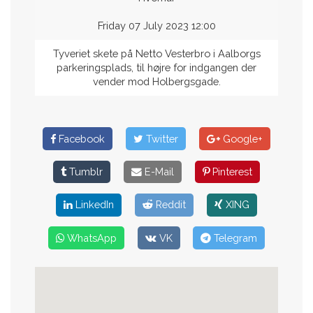
Friday 07 July 2023 12:00
Tyveriet skete på Netto Vesterbro i Aalborgs
parkeringsplads, til højre for indgangen der
vender mod Holbergsgade.
Facebook
Twitter
Google+
Tumblr
E-Mail
Pinterest
LinkedIn
Reddit
XING
WhatsApp
VK
Telegram