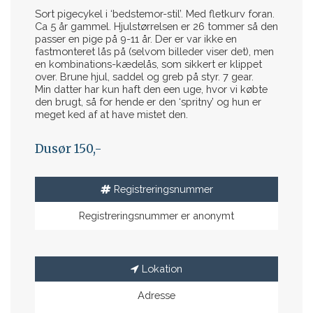
Sort pigecykel i ‘bedstemor-stil’. Med fletkurv foran.
Ca 5 år gammel. Hjulstørrelsen er 26 tommer så den
passer en pige på 9-11 år. Der er var ikke en
fastmonteret lås på (selvom billeder viser det), men
en kombinations-kædelås, som sikkert er klippet
over. Brune hjul, saddel og greb på styr. 7 gear.
Min datter har kun haft den een uge, hvor vi købte
den brugt, så for hende er den ‘spritny’ og hun er
meget ked af at have mistet den.
Dusør 150,-
Registreringsnummer
Registreringsnummer er anonymt
Lokation
Adresse