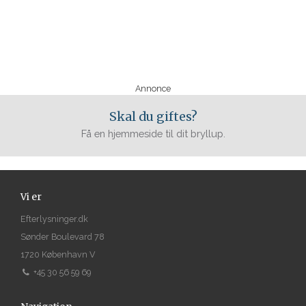
Annonce
Skal du giftes?
Få en hjemmeside til dit bryllup.
Vi er
Efterlysninger.dk
Sønder Boulevard 78
1720 København V
+45 30 56 59 69