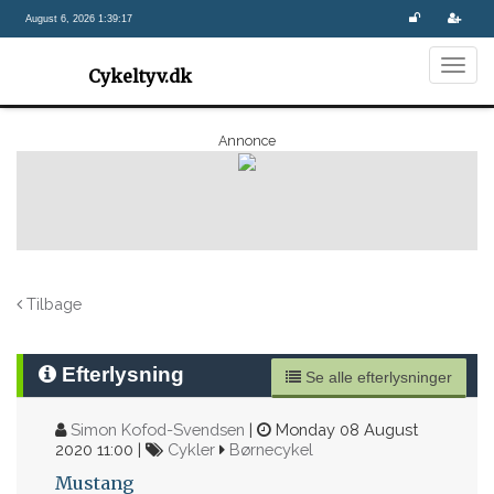
August 6, 2026 1:39:17
Togg
Cykeltyv.dk
navig
Annonce
Tilbage
Efterlysning
Se alle efterlysninger
Simon Kofod-Svendsen
|
Monday 08 August
2020 11:00 |
Cykler
Børnecykel
Mustang