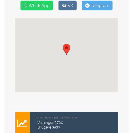
WhatsApp
VK
Telegram
Totale visninger og brugere
Visninger 3720
Brugere 3537