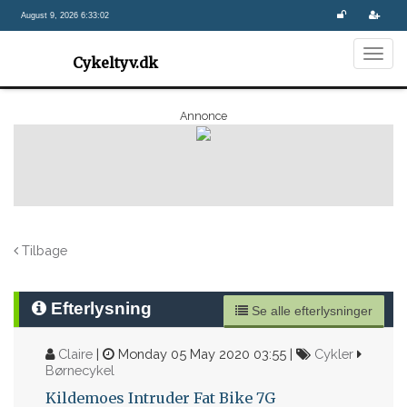
August 9, 2026 6:33:02
Togg
Cykeltyv.dk
navig
Annonce
Tilbage
Efterlysning
Se alle efterlysninger
Claire
|
Monday 05 May 2020 03:55 |
Cykler
Børnecykel
Kildemoes Intruder Fat Bike 7G