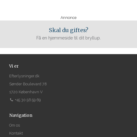
Annonce
Skal du giftes?
Få en hjemmeside til dit bryllup.
Vi er
Efterlysninger.dk
Sønder Boulevard 78
1720 København V
+45 30 56 59 69
Navigation
Om os
Kontakt