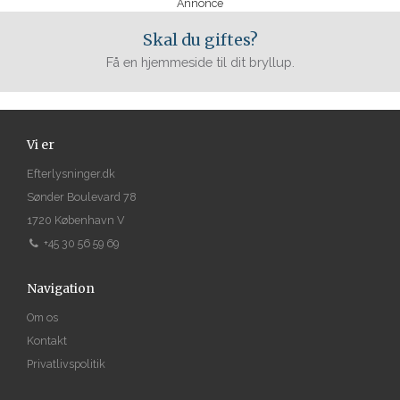
Annonce
Skal du giftes?
Få en hjemmeside til dit bryllup.
Vi er
Efterlysninger.dk
Sønder Boulevard 78
1720 København V
+45 30 56 59 69
Navigation
Om os
Kontakt
Privatlivspolitik