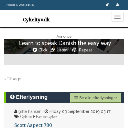
August 7, 2026 3:14:39
Togg
Cykeltyv.dk
navig
Annonce
Tilbage
Efterlysning
Se alle efterlysninger
gitte hansen
|
Friday 09 September 2019 03:17 |
Cykler
Børnecykel
Scott Aspect 780