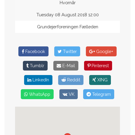
Hvornår
Tuesday 08 August 2018 12:00
Grundejerforeningen Fælleden
Facebook
Twitter
Google+
Tumblr
E-Mail
Pinterest
LinkedIn
Reddit
XING
WhatsApp
VK
Telegram