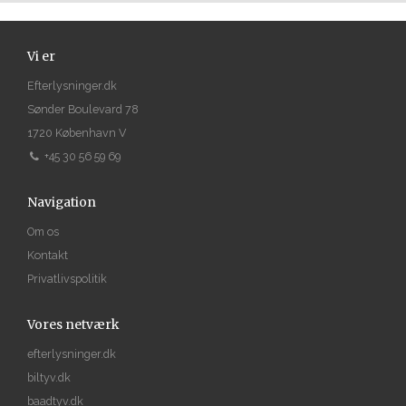
Vi er
Efterlysninger.dk
Sønder Boulevard 78
1720 København V
+45 30 56 59 69
Navigation
Om os
Kontakt
Privatlivspolitik
Vores netværk
efterlysninger.dk
biltyv.dk
baadtyv.dk