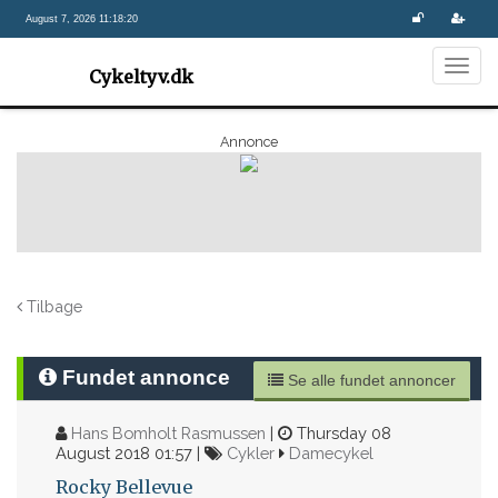
August 7, 2026 11:18:20
Togg
Cykeltyv.dk
navig
Annonce
Tilbage
Fundet annonce
Se alle fundet annoncer
Hans Bomholt Rasmussen
|
Thursday 08
August 2018 01:57 |
Cykler
Damecykel
Rocky Bellevue