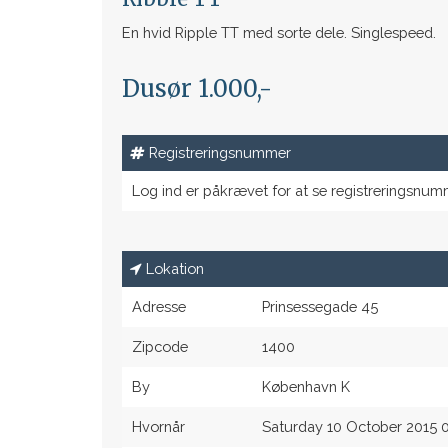
En hvid Ripple TT med sorte dele. Singlespeed.
Dusør 1.000,-
Registreringsnummer
Log ind er påkrævet for at se registreringsnum
Lokation
Adresse
Prinsessegade 45
Zipcode
1400
By
København K
Hvornår
Saturday 10 October 2015 