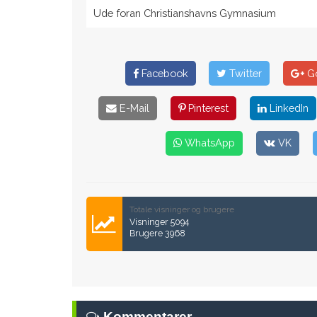
Ude foran Christianshavns Gymnasium
Facebook
Twitter
Go
E-Mail
Pinterest
LinkedIn
WhatsApp
VK
Totale visninger og brugere
Visninger 5094
Brugere 3968
Kommentarer