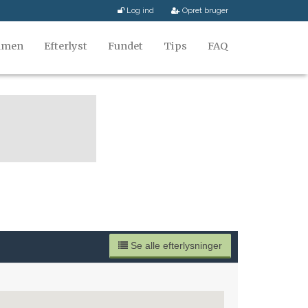
Log ind
Opret bruger
mmen
Efterlyst
Fundet
Tips
FAQ
Se alle efterlysninger