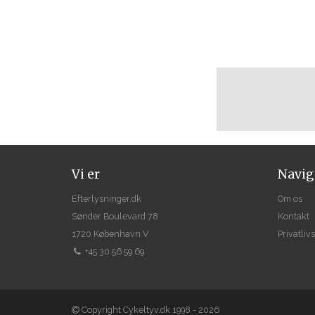
Vi er
Navig
Efterlysninger.dk
Om os
Sønder Boulevard 78
Kontakt
1720 København V
Privatlivs
+45 30 56 59 69
Copyright Cykeltyv.dk 1998 - 2026