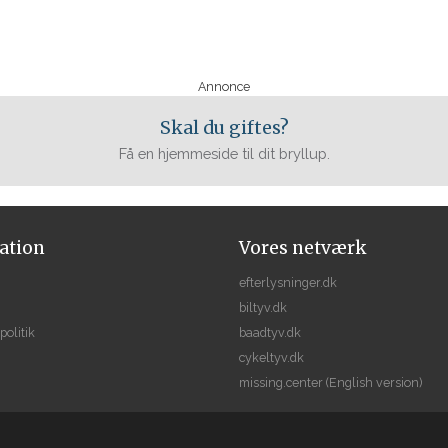
Annonce
Skal du giftes?
Få en hjemmeside til dit bryllup.
ation
Vores netværk
efterlysninger.dk
biltyv.dk
politik
baadtyv.dk
cykeltyv.dk
missing.center
(English version)