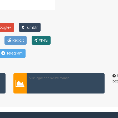
ogle+
Tumblr
Reddit
XING
Telegram
H
Visninger den sidste måned
be