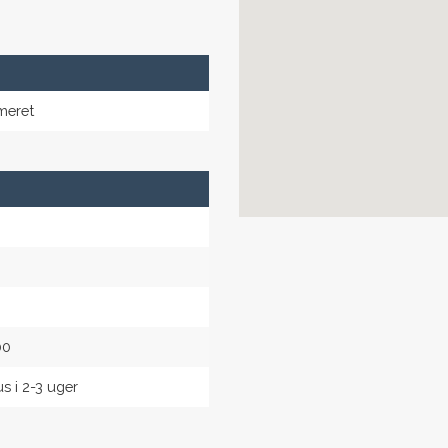
meret
00
s i 2-3 uger