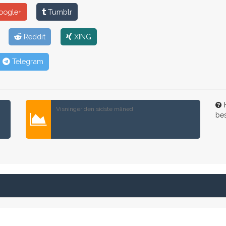
ogle+
Tumblr
Reddit
XING
Telegram
H
Visninger den sidste måned
be