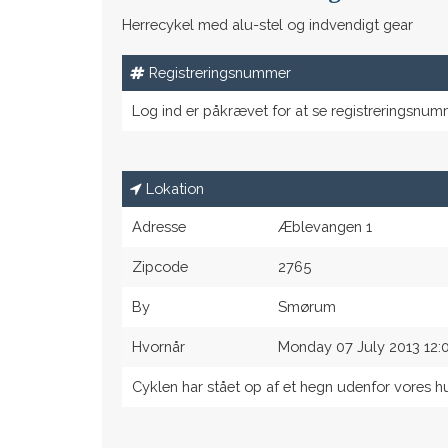
Herrecykel med alu-stel og indvendigt gear
Registreringsnummer
Log ind er påkrævet for at se registreringsnum
Lokation
Adresse
Æblevangen 1
Zipcode
2765
By
Smørum
Hvornår
Monday 07 July 2013 12:
Cyklen har stået op af et hegn udenfor vores hu