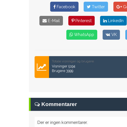
Facebook
Twitter
Go
E-Mail
Pinterest
LinkedIn
WhatsApp
VK
Totale visninger og brugere
Visninger 5194
Brugere 3999
Kommentarer
Der er ingen kommentarer.