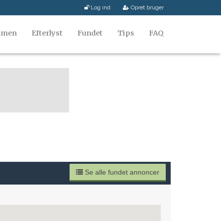
Log ind
Opret bruger
mmen
Efterlyst
Fundet
Tips
FAQ
Se alle fundet annoncer