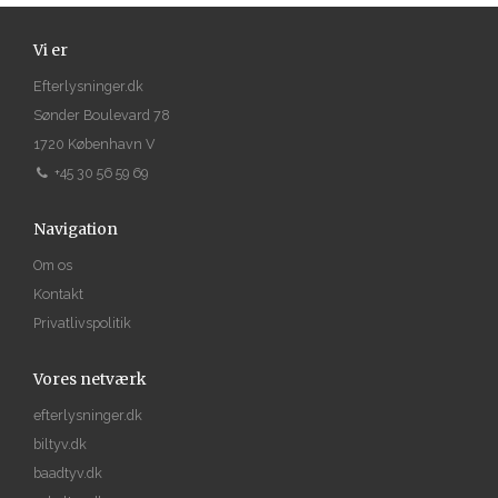
Vi er
Efterlysninger.dk
Sønder Boulevard 78
1720 København V
+45 30 56 59 69
Navigation
Om os
Kontakt
Privatlivspolitik
Vores netværk
efterlysninger.dk
biltyv.dk
baadtyv.dk