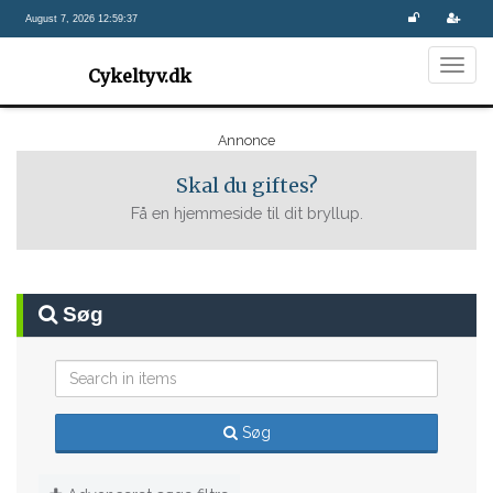
August 7, 2026 12:59:37
Togg
Cykeltyv.dk
navig
Annonce
Skal du giftes?
Få en hjemmeside til dit bryllup.
Søg
Søg