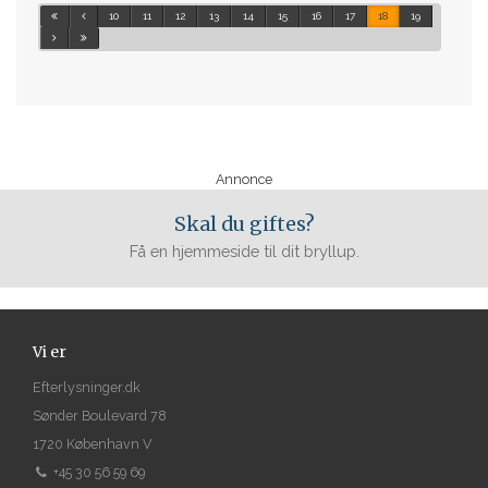
10
11
12
13
14
15
16
17
18
19
Annonce
Skal du giftes?
Få en hjemmeside til dit bryllup.
Vi er
Efterlysninger.dk
Sønder Boulevard 78
1720 København V
+45 30 56 59 69