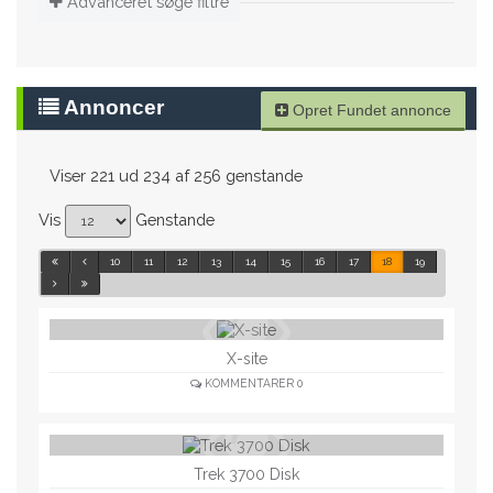
Advanceret søge filtre
Annoncer
Opret Fundet annonce
Viser 221 ud 234 af 256 genstande
Vis
Genstande
10
11
12
13
14
15
16
17
18
19
X-site
KOMMENTARER
0
Trek 3700 Disk