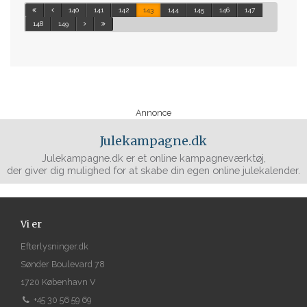
140
141
142
143
144
145
146
147
148
149
Annonce
Julekampagne.dk
Julekampagne.dk er et online kampagneværktøj,
der giver dig mulighed for at skabe din egen online julekalender.
Vi er
Efterlysninger.dk
Sønder Boulevard 78
1720 København V
+45 30 56 59 69