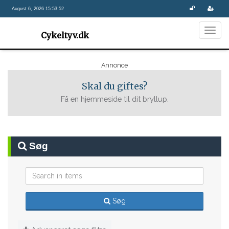
August 6, 2026 15:53:52
Togg
Cykeltyv.dk
navig
Annonce
Skal du giftes?
Få en hjemmeside til dit bryllup.
Søg
Søg