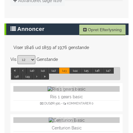
Advanceret søge filtre
Annoncer
Opret Efterlysning
Viser 1846 ud 1859 af 1976 genstande
Vis
Genstande
140
141
142
143
144
145
146
147
148
149
Riis 1 gears basic
DUSØR
500,-
KOMMENTARER
0
Centurion Basic